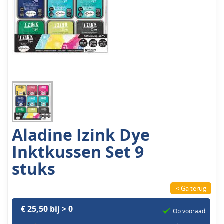
Aladine Izink Dye
Inktkussen Set 9
stuks
< Ga terug
€ 25,50 bij > 0
Op vooraad