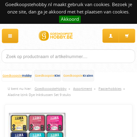
Goedkoopstehobby.nl maakt gebruik van cookies. Bezoek je
onze site, dan ga je akkoord met het plaatsen van cookies.
Akkoord
Hobby
Klei
Kralen
Goedkoopste
Goedkoopste
Goedkoopste
U bent nu hier:
GoedkoopsteHobby
»
Assortiment
»
Papierhobbies
»
Aladine Izink Dye Inktkussen Set 9 stuks