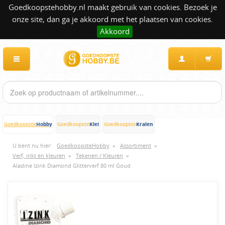
Goedkoopstehobby.nl maakt gebruik van cookies. Bezoek je
onze site, dan ga je akkoord met het plaatsen van cookies.
Akkoord
Hobby
Klei
Kralen
Goedkoopste
Goedkoopste
Goedkoopste
U bent nu hier:
GoedkoopsteHobby
»
Assortiment
»
Verf, inkt en kleuren
»
Tekenen / Kleuren
»
Aladine Izink Diamond Glitterverf 80 ml Goud