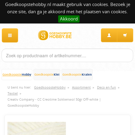
Goedkoopstehobby.nl maakt gebruik van cookies. Bezoek je
onze site, dan ga je akkoord met het plaatsen van cookies.
Akkoord
Hobby
Klei
Kralen
Goedkoopste
Goedkoopste
Goedkoopste
U bent nu hier:
GoedkoopsteHobby
»
Assortiment
»
Deco en fun
»
Textiel
»
Creativ Company - CC Creotime Sokkenwol 50gr Off-white |
GoedkoopsteHobby