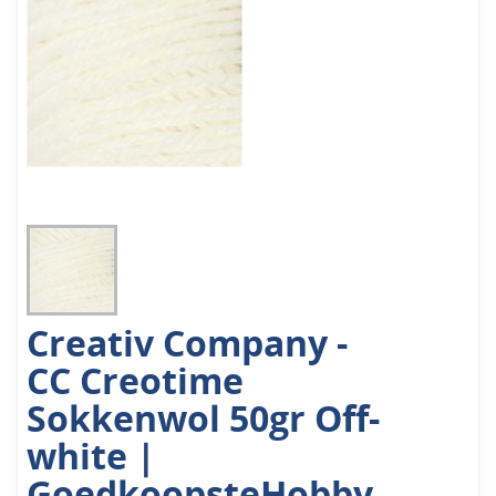
Creativ Company -
CC Creotime
Sokkenwol 50gr Off-
white |
GoedkoopsteHobby