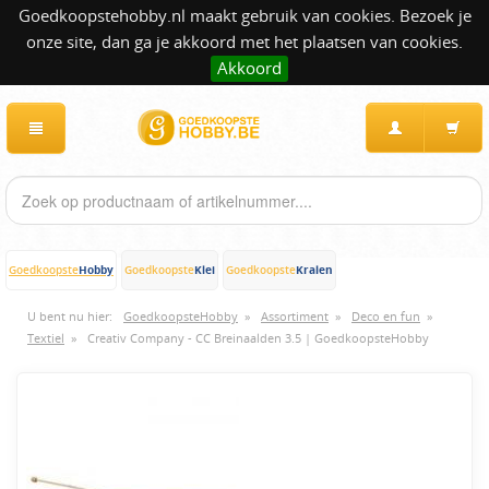
Goedkoopstehobby.nl maakt gebruik van cookies. Bezoek je
onze site, dan ga je akkoord met het plaatsen van cookies.
Akkoord
Hobby
Klei
Kralen
Goedkoopste
Goedkoopste
Goedkoopste
U bent nu hier:
GoedkoopsteHobby
»
Assortiment
»
Deco en fun
»
Textiel
»
Creativ Company - CC Breinaalden 3.5 | GoedkoopsteHobby