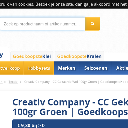
ik van cookies. Bezoek je onze site, dan ga je akkoord met het 
y
Goedkoopste
Klei
Goedkoopste
Kralen
Merken
Seizoenen
Akti
itverkoop
Hobbysets
un
»
Textiel
»
Creativ Company - CC Gekaarde Wol 100gr Groen | GoedkoopsteHob
Creativ Company - CC Ge
100gr Groen | Goedkoop
€ 9,30 bij > 0