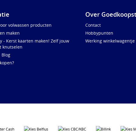
atie
Over Goedkoopst
voor volwassen producten
Contact
ten maken
Hobbypunten
y - Kerst kaarten maken! Zelf jouw
Werking winkelwagentje
t knutselen
e Blog
 kopen?