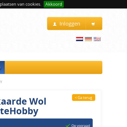
plaatsen van cookies.
Akkoord
Inloggen
e
by
kaarde Wol
< Ga terug
steHobby
Op vooraad