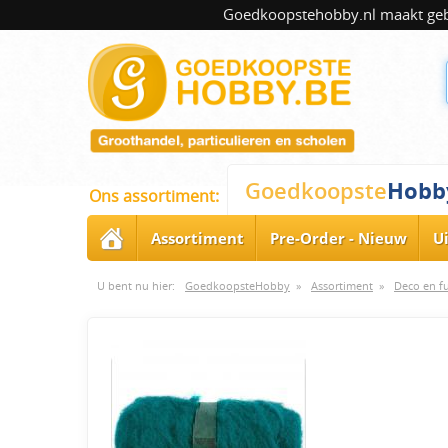
Goedkoopstehobby.nl maakt gebru
Hobb
Goedkoopste
Ons assortiment:
Assortiment
Pre-Order - Nieuw
U
U bent nu hier:
GoedkoopsteHobby
»
Assortiment
»
Deco en f