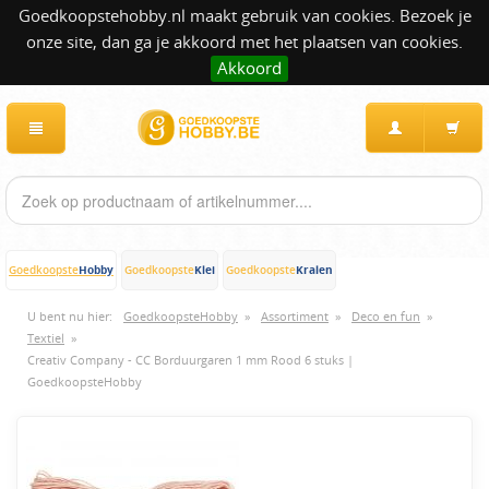
Goedkoopstehobby.nl maakt gebruik van cookies. Bezoek je
onze site, dan ga je akkoord met het plaatsen van cookies.
Akkoord
Hobby
Klei
Kralen
Goedkoopste
Goedkoopste
Goedkoopste
U bent nu hier:
GoedkoopsteHobby
»
Assortiment
»
Deco en fun
»
Textiel
»
Creativ Company - CC Borduurgaren 1 mm Rood 6 stuks |
GoedkoopsteHobby