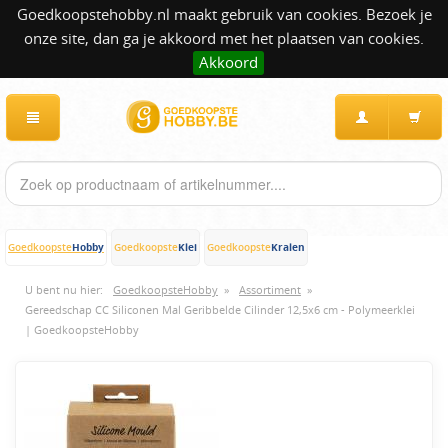
Goedkoopstehobby.nl maakt gebruik van cookies. Bezoek je
onze site, dan ga je akkoord met het plaatsen van cookies.
Akkoord
Hobby
Klei
Kralen
Goedkoopste
Goedkoopste
Goedkoopste
U bent nu hier:
GoedkoopsteHobby
»
Assortiment
»
Gereedschap CC Siliconen Mal Geribbelde Cilinder 12,5x6 cm - Polymeerklei
| GoedkoopsteHobby