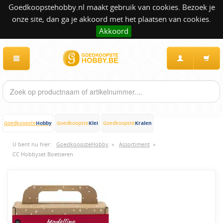
Goedkoopstehobby.nl maakt gebruik van cookies. Bezoek je
onze site, dan ga je akkoord met het plaatsen van cookies.
Akkoord
Hobby
Klei
Kralen
Goedkoopste
Goedkoopste
Goedkoopste
U bent nu hier:
GoedkoopsteHobby
»
Assortiment
»
CC Hobbyset Boetseren