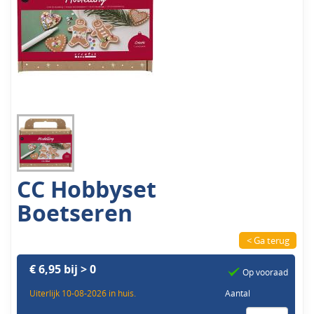
CC Hobbyset
Boetseren
< Ga terug
€ 6,95 bij > 0
Op vooraad
Uiterlijk 10-08-2026 in huis.
Aantal