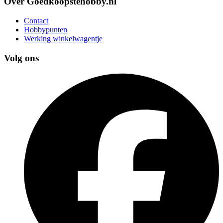
Over Goedkoopstehobby.nl
Contact
Hobbypunten
Werking winkelwagentje
Volg ons