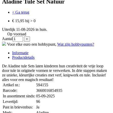
Aladine Tule Set Natuur
< Ga terug
€ 15,95 bij > 0
Uiterlijk 11-08-2026 in huis.
Op vooraad
Aantal
Voor elke euro een hobbypunt,
Wat zijn hobbypunten?
Informatie
Productdetails
De Aladine tule Sets laten kinderen hun creativiteit de vrije loop
door tule in originele vormen te verwerken. In drie stappen maken
ze unieke, kleurrijke creaties met verf, knipwerk en tule. Inclusief
alles voor een magisch resultaat!
Artikel nr.:
594155
Barcode:
3660016854935
In assortiment sinds:
05-09-2025
Levertijd:
96
Past in brievenbus:
Ja
Merk:
Aladine