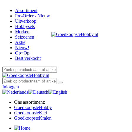
Assortiment
Pre-Order - Nieuw
Uitverkoop
Hobbysets
Merken
Seizoenen
Aktie
Nieuw!
Op=Op
Best verkocht
Inloggen
Ons assortiment:
Goedkoopste
Hobby
Goedkoopste
Klei
Goedkoopste
Kralen