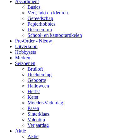
Assortiment
Basics
Verf, inkt en kleuren
Gereedschap
Papierhobbies
Deco en fun
School- en kantoorartikelen
Pre-Order - Nieuw
Uitverkoop
Hobbysets
Merken
Seizoenen
Bruiloft
Deelneming
Geboorte
Halloween
Herfst
Kerst
Moeder-Vaderdag
Pasen
Sinterklaas
Valentijn
Verjaardag
Aktie
Aktie