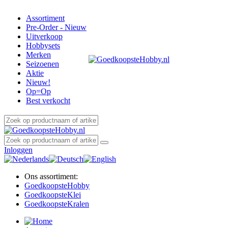
Assortiment
Pre-Order - Nieuw
Uitverkoop
Hobbysets
Merken
Seizoenen
Aktie
Nieuw!
Op=Op
Best verkocht
Inloggen
Ons assortiment:
Goedkoopste
Hobby
Goedkoopste
Klei
Goedkoopste
Kralen