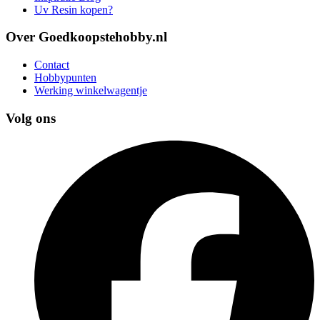
Uv Resin kopen?
Over Goedkoopstehobby.nl
Contact
Hobbypunten
Werking winkelwagentje
Volg ons