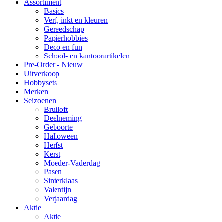
Assortiment
Basics
Verf, inkt en kleuren
Gereedschap
Papierhobbies
Deco en fun
School- en kantoorartikelen
Pre-Order - Nieuw
Uitverkoop
Hobbysets
Merken
Seizoenen
Bruiloft
Deelneming
Geboorte
Halloween
Herfst
Kerst
Moeder-Vaderdag
Pasen
Sinterklaas
Valentijn
Verjaardag
Aktie
Aktie