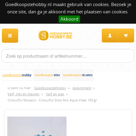
Goedkoopstehobby.nl maakt gebruik van cookies. Bezoek je
onze site, dan ga je akkoord met het plaatsen van cookies.
Akkoord
Hobby
Klei
Kralen
Goedkoopste
Goedkoopste
Goedkoopste
U bent nu hier:
GoedkoopsteHobby
»
Assortiment
»
Verf, inkt en kleuren
»
Verf en wax
»
Colourful Mosaics - Colourful Dots Mix Aqua Vitae 100 gr