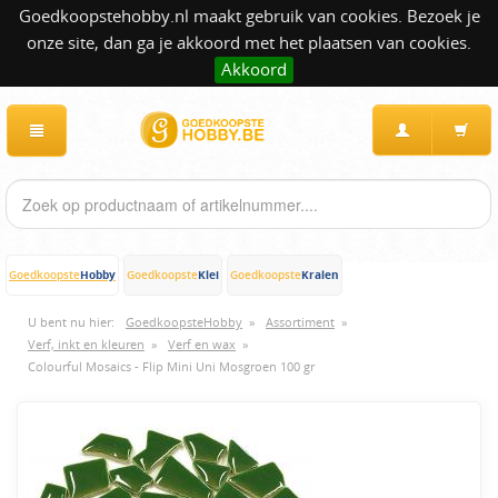
Goedkoopstehobby.nl maakt gebruik van cookies. Bezoek je
onze site, dan ga je akkoord met het plaatsen van cookies.
Akkoord
Hobby
Klei
Kralen
Goedkoopste
Goedkoopste
Goedkoopste
U bent nu hier:
GoedkoopsteHobby
»
Assortiment
»
Verf, inkt en kleuren
»
Verf en wax
»
Colourful Mosaics - Flip Mini Uni Mosgroen 100 gr