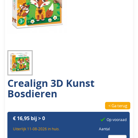
Crealign 3D Kunst
Bosdieren
< Ga terug
€ 16,95 bij > 0
Op vooraad
Uiterlijk 11-08-2026 in huis.
Aantal