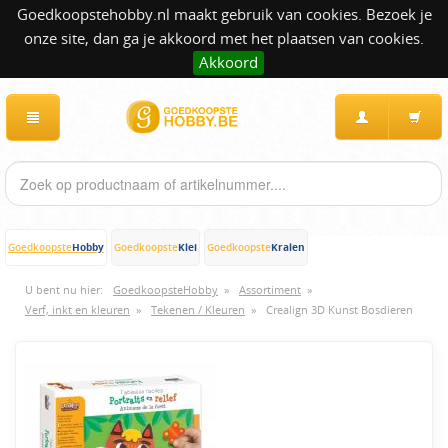
Goedkoopstehobby.nl maakt gebruik van cookies. Bezoek je
onze site, dan ga je akkoord met het plaatsen van cookies.
Akkoord
Hobby
Klei
Kralen
Goedkoopste
Goedkoopste
Goedkoopste
U bent nu hier:
GoedkoopsteHobby
»
Assortiment
»
Verf, inkt en kleuren
»
Tekenen / Kleuren
»
Crealign 3D Kunst Bosdieren