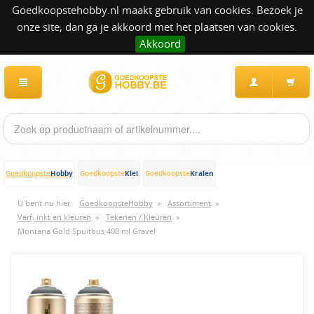
Goedkoopstehobby.nl maakt gebruik van cookies. Bezoek je
onze site, dan ga je akkoord met het plaatsen van cookies.
Akkoord
Hobby
Klei
Kralen
Goedkoopste
Goedkoopste
Goedkoopste
U bent nu hier:
GoedkoopsteHobby
»
Assortiment
»
Verf, inkt en kleuren
»
Tekenen / Kleuren
»
Montana Gold Spuitbus 400 ml Gravel