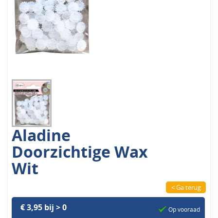
Aladine
Doorzichtige Wax
Wit
< Ga terug
€ 3,95 bij > 0
Op vooraad