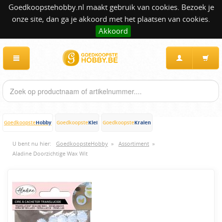
Goedkoopstehobby.nl maakt gebruik van cookies. Bezoek je
onze site, dan ga je akkoord met het plaatsen van cookies.
Akkoord
Hobby
Klei
Kralen
Goedkoopste
Goedkoopste
Goedkoopste
U bent nu hier:
GoedkoopsteHobby
»
Assortiment
»
Aladine Doorzichtige Wax Wit