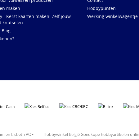
voor volwassen producten
Contact
ten maken
Hobbypunten
y - Kerst kaarten maken! Zelf jouw
Werking winkelwagentje
t knutselen
e Blog
 kopen?
ram en Elsbeth VOF
Hobbywinkel België Goedkope hobbyartikelen onl