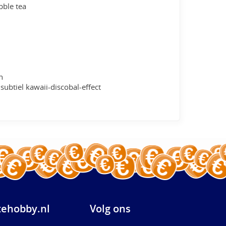
bble tea
n
 subtiel kawaii-discobal-effect
ehobby.nl
Volg ons