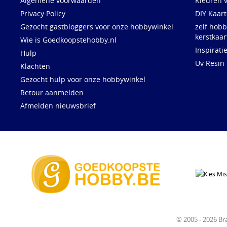
Algemene voorwaarden
Kleuren 
Privacy Policy
DIY Kaar
Gezocht gastbloggers voor onze hobbywinkel
zelf hobb
kerstkaar
Wie is Goedkoopstehobby.nl
Inspirati
Hulp
Uv Resin
Klachten
Gezocht hulp voor onze hobbywinkel
Retour aanmelden
Afmelden nieuwsbrief
© 2005 - 2026 B