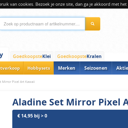
ik van cookies. Bezoek je onze site, dan ga je akkoord met het 
y
Goedkoopste
Klei
Goedkoopste
Kralen
Merken
Seizoenen
Akti
itverkoop
Hobbysets
t Mirror Pixel Art Kawaii
Aladine Set Mirror Pixel 
€ 14,95 bij > 0