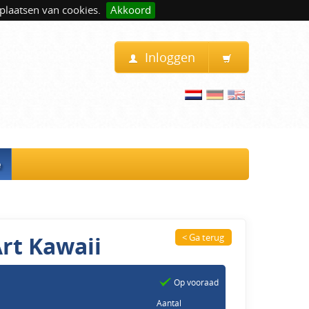
plaatsen van cookies.
Akkoord
Inloggen
e
Art Kawaii
< Ga terug
Op vooraad
Aantal