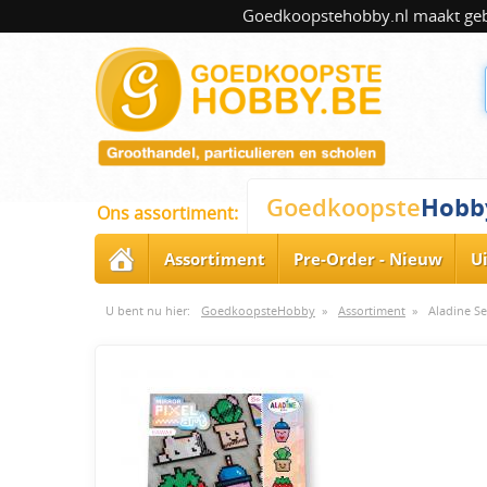
Goedkoopstehobby.nl maakt gebru
Hobb
Goedkoopste
Ons assortiment:
Assortiment
Pre-Order - Nieuw
U
U bent nu hier:
GoedkoopsteHobby
»
Assortiment
»
Aladine Se