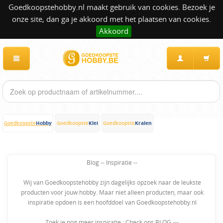
Goedkoopstehobby.nl maakt gebruik van cookies. Bezoek je
onze site, dan ga je akkoord met het plaatsen van cookies.
Akkoord
Hobby
Klei
Kralen
Goedkoopste
Goedkoopste
Goedkoopste
Blog -- Inspiratie --
Wij van Goedkoopstehobby zijn dagelijks opzoek naar de leukste
producten voor jouw hobby. Maar niet alleen producten, maar ook
inspiratie opdoen is een hoofddoel van Goedkoopstehobby.nl
Zoek je nog meer inspiratie : Check ons BLOG ---